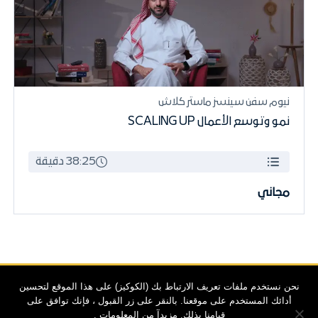
نيوم سفن سينسز ماستر كلاش
نمو وتوسع الأعمال SCALING UP
38:25 دقيقة
مجاني
نحن نستخدم ملفات تعريف الارتباط بك (الكوكيز) على هذا الموقع لتحسين
أدائك المستخدم على موقعنا. بالنقر على زر القبول ، فإنك توافق على
© 2025 نيوم
قيامنا بذلك.
مزيدآ من المعلومات .