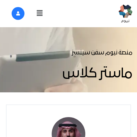
منصة نيوم سفن سينسز
ماستر كلاس