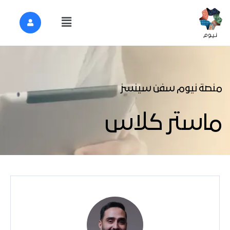
منصة نيوم سفن سينسز
ماستر كلاس