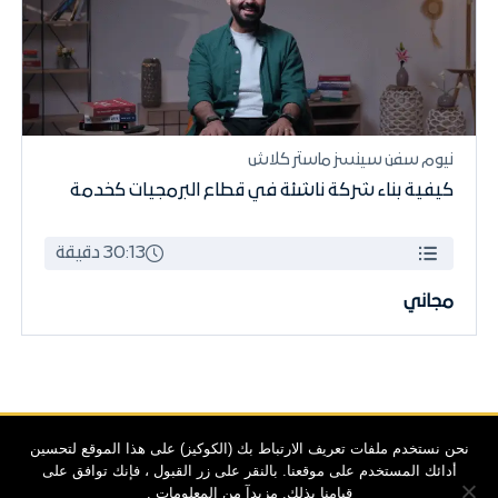
نيوم سفن سينسز ماستر كلاش
كيفية بناء شركة ناشئة في قطاع البرمجيات كخدمة
30:13 دقيقة
مجاني
نحن نستخدم ملفات تعريف الارتباط بك (الكوكيز) على هذا الموقع لتحسين
أدائك المستخدم على موقعنا. بالنقر على زر القبول ، فإنك توافق على
© 2025 نيوم
قيامنا بذلك.
مزيدآ من المعلومات .