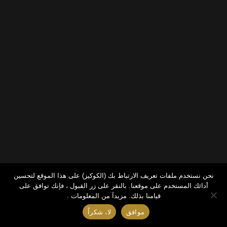
نحن نستخدم ملفات تعريف الارتباط بك (الكوكيز) على هذا الموقع لتحسين
أدائك المستخدم على موقعنا. بالنقر على زر القبول ، فإنك توافق على
قيامنا بذلك.
مزيدآ من المعلومات .
موافق
لا، شكراً